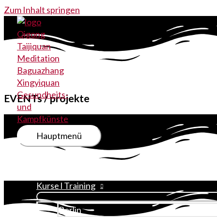
Zum Inhalt springen
EVENTs / projekte
Hauptmenü
Home
Chinesische Bewegungskünste
Kurse l Training
Berlin