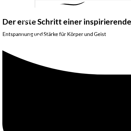
Göttingen
Events l Projekte
Team
Der erste Schritt einer inspirierende
Kooperationen
Entspannung und Stärke für Körper und Geist
Kontakt