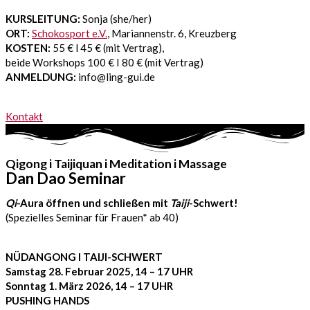
KURSLEITUNG:
Sonja (she/her)
ORT:
Schokosport e.V.
, Mariannenstr. 6, Kreuzberg
KOSTEN:
55 € l 45 € (mit Vertrag),
beide Workshops 100 € I 80 € (mit Vertrag)
ANMELDUNG:
info@ling-gui.de
Kontakt
Qigong i Taijiquan i Meditation i Massage
Dan Dao Seminar
Qi
-Aura öffnen und schließen mit
Taiji
-Schwert!
(Spezielles Seminar für Frauen* ab 40)
NÜDANGONG I TAIJI-SCHWERT
Samstag
28. Februar 2025, 14 – 17 UHR
Sonntag 1. März 2026, 14 – 17 UHR
PUSHING HANDS