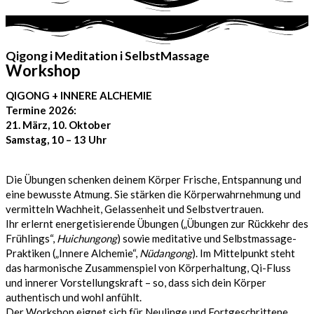
Qigong i Meditation i SelbstMassage
Workshop
QIGONG + INNERE ALCHEMIE
Termine 2026:
21. März, 10. Oktober
Samstag, 10 – 13 Uhr
Die Übungen schenken deinem Körper Frische, Entspannung und
eine bewusste Atmung. Sie stärken die Körperwahrnehmung und
vermitteln Wachheit, Gelassenheit und Selbstvertrauen.
Ihr erlernt energetisierende Übungen („Übungen zur Rückkehr des
Frühlings“,
Huichungong
) sowie meditative und Selbstmassage-
Praktiken („Innere Alchemie“,
Nüdangong
). Im Mittelpunkt steht
das harmonische Zusammenspiel von Körperhaltung, Qi-Fluss
und innerer Vorstellungskraft – so, dass sich dein Körper
authentisch und wohl anfühlt.
Der Workshop eignet sich für Neulinge und Fortgeschrittene