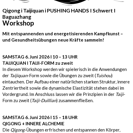
Qigong i Taijiquan i PUSHING HANDS I Schwert I
Baguazhang
Workshop
Mit entspannenden und energetisierenden Kampfkunst –
und Gesundheitsübungen neue Kräfte sammeln!
S
AMSTAG 6. Juni 2026 l 10 – 13 UHR
TAIJIQUAN I TAIJI-FORM zu zweit
In diesem Workshop werden wir spielerisch in die Anwendungen
der
Taijiquan
-Form sowie die Übungen zu zweit (
Tuishou
)
eintauchen. Der Aufbau einer natürlichen starken Struktur, innere
Zentriertheit sowie die dynamische Elastizität stehen dabei im
Vordergrund. Im Anschluss lassen wir die Prinzipien in der
Taiji
-
Form zu zweit (
Taiji-Duillian
) zusammenfließen.
S
AMSTAG 6. Juni 2026 l 15 – 18 UHR
QIGONG + INNERE ALCHEMIE
Die
Qigong
-Übungen erfrischen und entspannen den Körper,