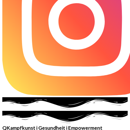
QKampfkunst i Gesundheit i Empowerment