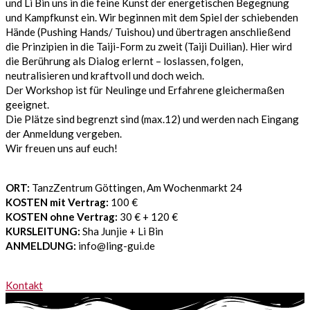
und Li Bin uns in die feine Kunst der energetischen Begegnung
und Kampfkunst ein. Wir beginnen mit dem Spiel der schiebenden
Hände (Pushing Hands/ Tuishou) und übertragen anschließend
die Prinzipien in die Taiji-Form zu zweit (Taiji Duilian). Hier wird
die Berührung als Dialog erlernt – loslassen, folgen,
neutralisieren und kraftvoll und doch weich.
Der Workshop ist für Neulinge und Erfahrene gleichermaßen
geeignet.
Die Plätze sind begrenzt sind (max.12) und werden nach Eingang
der Anmeldung vergeben.
Wir freuen uns auf euch!
ORT:
TanzZentrum Göttingen, Am Wochenmarkt 24
KOSTEN mit Vertrag:
100 €
K
OSTEN ohne Vertrag:
30 € + 120 €
K
URSLEITUNG:
Sha Junjie + Li Bin
ANM
ELDUNG:
info@ling-gui.de
Kontakt